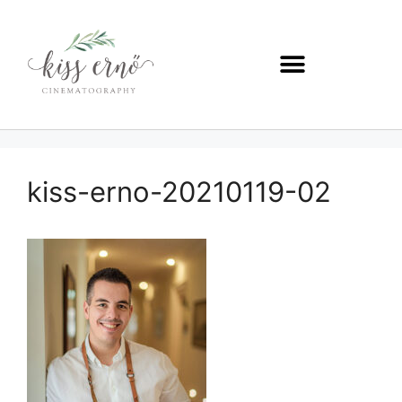
kiss-erno-20210119-02