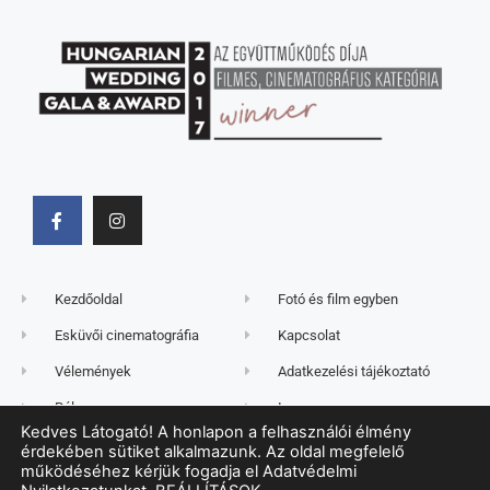
Kezdőoldal
Fotó és film egyben
Esküvői cinematográfia
Kapcsolat
Vélemények
Adatkezelési tájékoztató
Rólam
Impresszum
Kedves Látogató! A honlapon a felhasználói élmény
Reklámfilm
Sütik (cookie) kezelése
érdekében sütiket alkalmazunk. Az oldal megfelelő
működéséhez kérjük fogadja el Adatvédelmi